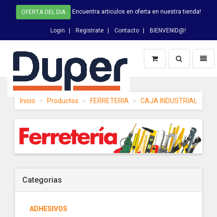
Encuentra articulos en oferta en nuestra tienda!
OFERTA DEL DIA
Login
Registrate
Contacto
BIENVENID@!
Switch
Toggl
Busqueda
naviga
DUPER
Inicio
Productos
FERRETERIA
CAJA INDUSTRIAL
-
homepage
Categorias
ADHESIVOS