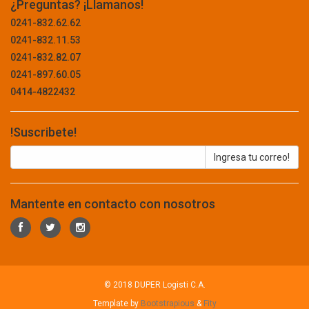
¿Preguntas? ¡Llamanos!
BELLOTA
ACCESORIOS
0241-832.62.62
BELT-G
0241-832.11.53
BENOTTO
ALMACENAMIENTO
0241-832.82.07
BEST VALUE
BANDEJA PARA CPU
0241-897.60.05
BHALARIA
0414-4822432
BIOTECH
CABLE
BITUPLAST
CHIMPEADORA
BLACK AND DECKER
!Suscribete!
BLUE CROSS
CONSUMIBLE
BLUE STAR
FOTOGRAFIA
BLUELOCK
BM
IMPRESORAS
Mantente en contacto con nosotros
BOEHRINGER INGELHEIM
LAPTOP
BOND
BOSCH
LASER
BOSSMAN TOOLS
PAPEL
BRAY
© 2018 DUPER Logisti C.A.
PILAS RECARGABLES
BRENTWOOD
Template by
Bootstrapious
&
Fity