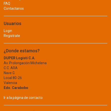
AMMEN
FAQ
LUBRICANTES
Contactanos
ANDIS
ANSELL
PEGAMENTO
ANVIZ
Usuarios
SONIDO
AQUAFINA
Login
TERMINAL
AQUA-TAINER
Registrate
ARAWAK
BOMBAS
ARRIGO
¿Donde estamos?
ARTIC
ACCESORIOS
DUPER Logisti C.A.
AVTEK
CENTRIFUGA
Av. Prolongación Michelena
AYA
C.C. ARA
AYA HOME
PERIFERICA
Nave G
BARCKLY
Local 80-26
SELLOS MECANICOS
Valencia
BAYER
Edo. Carabobo
BEARGRIP
SUMERGIBLE
BELFLEX
Ir a la página de contacto
TRASEGAR
BELKIN
BELL POWER
COMPUTACION