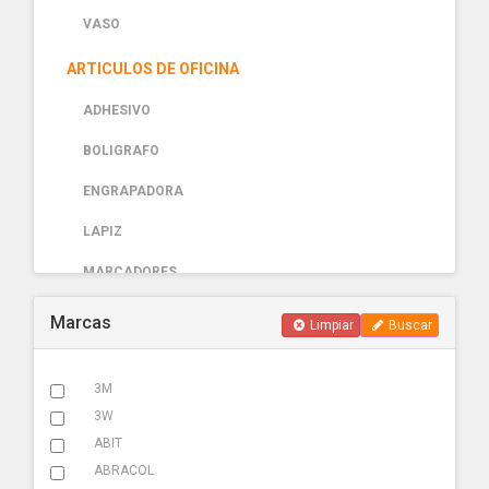
VASO
ARTICULOS DE OFICINA
ADHESIVO
BOLIGRAFO
ENGRAPADORA
LAPIZ
MARCADORES
PAPELERIA
Marcas
Limpiar
Buscar
AUTOMOTRIZ
3M
ABRAZADERA ESCAPE
3W
ACCESORIOS
ABIT
ABRACOL
ADHESIVOS