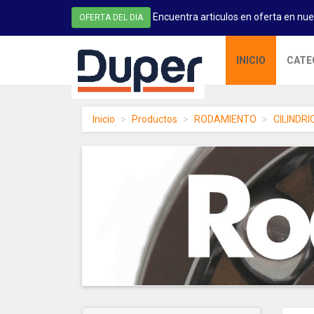
Encuentra articulos en oferta en nue
OFERTA DEL DIA
DUPER
INICIO
CATE
-
homepage
Inicio
Productos
RODAMIENTO
CILINDRI