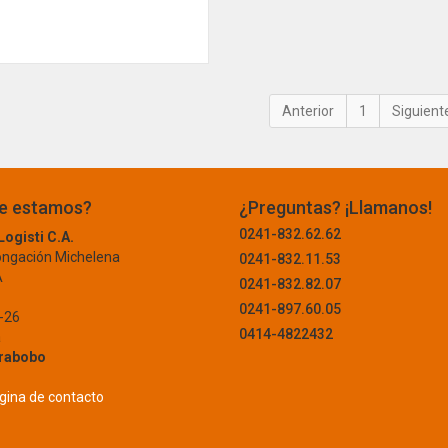
1
e estamos?
¿Preguntas? ¡Llamanos!
0241-832.62.62
ogisti C.A.
ongación Michelena
0241-832.11.53
A
0241-832.82.07
0241-897.60.05
-26
0414-4822432
a
rabobo
página de contacto