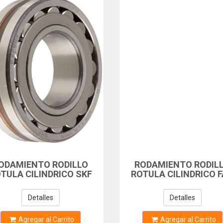
ODAMIENTO RODILLO
RODAMIENTO RODIL
TULA CILINDRICO SKF
ROTULA CILINDRICO 
2208E 40mm DIM INT x
22208-CCK 40mm DIM I
0mm DIM EXT x 23mm
80mm DIM EXT x 23
Detalles
Detalles
ANCHO
ANCHO
Agregar al Carrito
Agregar al Carrito