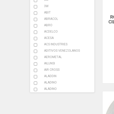
ABRAZADERA ESCAPE
3W
ACCESORIOS
ABIT
R
ABRACOL
ADHESIVOS
CI
ABRO
ADITIVOS
ACDELCO
ACESA
AMARRACABLES
ACS INDUSTRIES
AMBIENTADOR
ADITIVOS VENEZOLANOS
AEROMETAL
BATERIA
AILUNSI
CAMILLA
AIR CROSS
ALADDIN
CAUCHO
ALADINO
ELEVACION
ALADINO
ALCAVE
FILTRO
ALL CLEAN
FUSIBLES
ALLEN BRADLEY