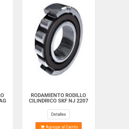
LO
RODAMIENTO RODILLO
FAG
CILINDRICO SKF NJ 2207
NT x
ECP
mm
Detalles
Agregar al Carrito