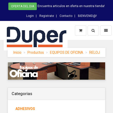
Encuentra articulos en oferta en nuestra tienda!
OFERTA DEL DIA
Login
Registrate
Contacto
BIENVENID@!
Switch
Toggl
Busqueda
naviga
DUPER
Inicio
Productos
EQUIPOS DE OFICINA
RELOJ
-
homepage
Categorias
ADHESIVOS