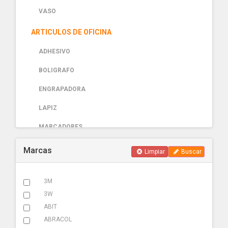
VASO
ARTICULOS DE OFICINA
ADHESIVO
BOLIGRAFO
ENGRAPADORA
LAPIZ
MARCADORES
PAPELERIA
Marcas
Limpiar
Buscar
AUTOMOTRIZ
3M
ABRAZADERA ESCAPE
3W
ACCESORIOS
ABIT
ABRACOL
ADHESIVOS