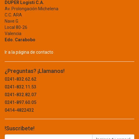
GOLTY
DUPER Logisti C.A.
Av. Prolongación Michelena
AIRE ACONDICIONADO
GOODYEAR
C.C. ARA
GOURMET
BALANZAS
Nave G
GP
Local 80-26
BATIDORA
GPLUS
Valencia
Edo. Carabobo
GRINACA
CAFETERA
GROZ
Ir a la página de contacto
CALENTADOR
GT-PROCLEANING
GTRONIC
COCINA
¿Preguntas? ¡Llamanos!
GUARDIAN
CUIDADO DEL CABELLO
HAMILTON BEACH
0241-832.62.62
HANDYMAN
0241-832.11.53
DISPENSADOR
HARPER
0241-832.82.07
HORNO
HARRIS
0241-897.60.05
HELI-COIL
0414-4822432
LAVADORA
HERCULES
LICUADORA
HERCULES PRODUCTS
!Suscribete!
HERMEX
MENOR