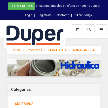
Encuentra articulos en oferta en nuestra tienda!
OFERTA DEL DIA
Login
Registrate
Contacto
BIENVENID@!
Switch
Toggl
Busqueda
naviga
DUPER
Inicio
Productos
HIDRAULICA
ABRAZADERA
-
homepage
Categorias
ADHESIVOS