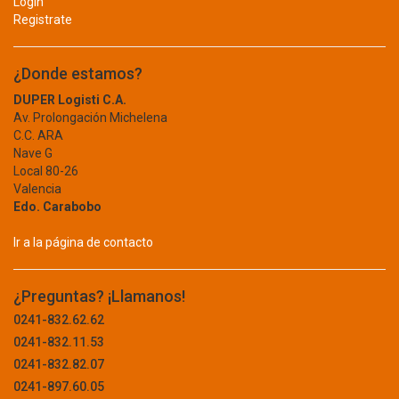
Login
KODAK
Registrate
EQUIPOS PARA EXTERIOR
KOLORTEX
KONIE
ALAMBRE
¿Donde estamos?
KONK
BIDON
DUPER Logisti C.A.
KORCLASS
Av. Prolongación Michelena
KOSHIYO
BUZÓN
C.C. ARA
KPACK
Nave G
CARRUCHA
KRYPTON BULB
Local 80-26
Valencia
KXMEDICAL
CAVA
Edo. Carabobo
LA MEJOR
CERCA
LA SANTE
Ir a la página de contacto
DESMALEZADORA
LABORATORIOS LETI
LABORATORIOS LIOMONT
FUMIGACION
¿Preguntas? ¡Llamanos!
LABORATORIOS VIFAR
0241-832.62.62
GENERADORES
LAMNA
0241-832.11.53
LATIN COOL
GUARDA POLVO
0241-832.82.07
LD
0241-897.60.05
INFLABLE
LECSA LIGHTING