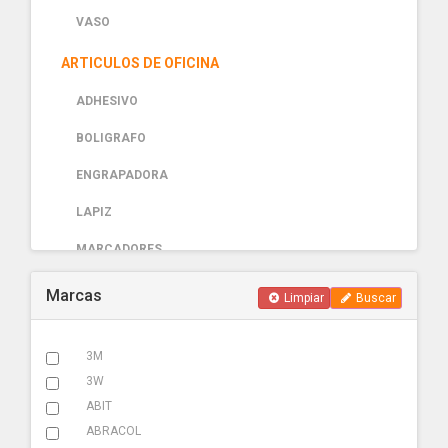
VASO
ARTICULOS DE OFICINA
ADHESIVO
BOLIGRAFO
ENGRAPADORA
LAPIZ
MARCADORES
PAPELERIA
Marcas
Limpiar
Buscar
AUTOMOTRIZ
3M
ABRAZADERA ESCAPE
3W
ACCESORIOS
ABIT
ABRACOL
ADHESIVOS