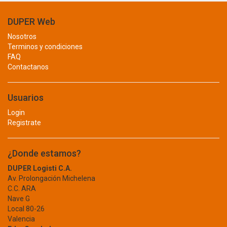
BANDEJA PARA CPU
BHALARIA
BIOTECH
DUPER Web
CABLE
BITUPLAST
Nosotros
CHIMPEADORA
BLACK AND DECKER
Terminos y condiciones
FAQ
BLUE CROSS
CONSUMIBLE
Contactanos
BLUE STAR
FOTOGRAFIA
BLUELOCK
BM
Usuarios
IMPRESORAS
BOEHRINGER INGELHEIM
Login
LAPTOP
BOND
Registrate
BOSCH
LASER
BOSSMAN TOOLS
¿Donde estamos?
PAPEL
BRAY
DUPER Logisti C.A.
PILAS RECARGABLES
BRENTWOOD
Av. Prolongación Michelena
BRICO
C.C. ARA
RED
BRILLANTE
Nave G
Local 80-26
REGULADORES
BRIZZO
Valencia
BRUFER