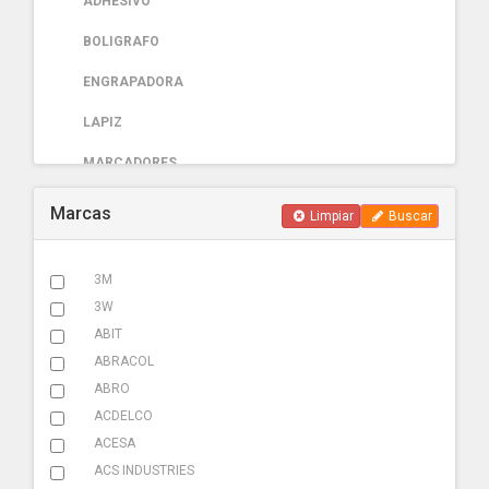
ADHESIVO
BOLIGRAFO
ENGRAPADORA
LAPIZ
MARCADORES
PAPELERIA
Marcas
Limpiar
Buscar
AUTOMOTRIZ
3M
ABRAZADERA ESCAPE
3W
ACCESORIOS
ABIT
ABRACOL
ADHESIVOS
ABRO
ADITIVOS
ACDELCO
ACESA
AMARRACABLES
ACS INDUSTRIES