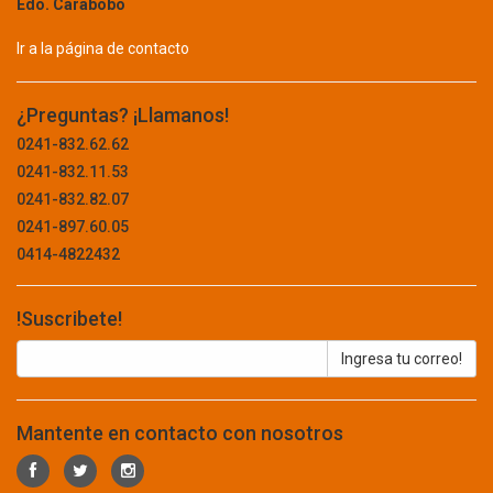
SEGURIDAD
Edo. Carabobo
BTICINO
TABLET
BURNLEY
Ir a la página de contacto
BW CABLECO
TECLADO
BYBA
¿Preguntas? ¡Llamanos!
UPS
CABEL
0241-832.62.62
CABLESCO
CONCRETO Y ASFALTO
0241-832.11.53
CAMBRO
0241-832.82.07
CAMPINGAZ
CONSTRUCCION
0241-897.60.05
CAMSCO
0414-4822432
ABRAZADERA
CARBORUNDUM
CARLISLE
ADITIVOS
!Suscribete!
CASIL
ALAMBRE
CASIO
CASTROL
BARRA
CDP
BISAGRA
CEBRA
Mantente en contacto con nosotros
CELLUX
BLOQUE
CELOVEN