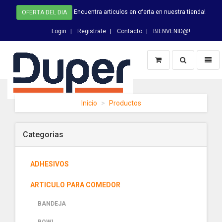
Encuentra articulos en oferta en nuestra tienda!
OFERTA DEL DIA
Login
Registrate
Contacto
BIENVENID@!
Switch
Toggl
Busqueda
naviga
DUPER
Inicio
Productos
-
homepage
Categorias
ADHESIVOS
ARTICULO PARA COMEDOR
BANDEJA