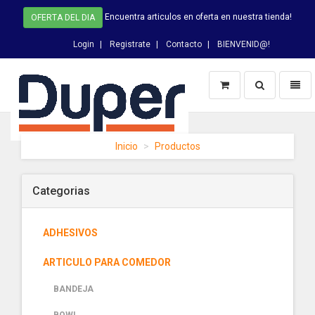
Encuentra articulos en oferta en nuestra tienda!
OFERTA DEL DIA
Login
Registrate
Contacto
BIENVENID@!
Switch
Toggl
Busqueda
naviga
DUPER
Inicio
Productos
-
homepage
Categorias
ADHESIVOS
ARTICULO PARA COMEDOR
BANDEJA