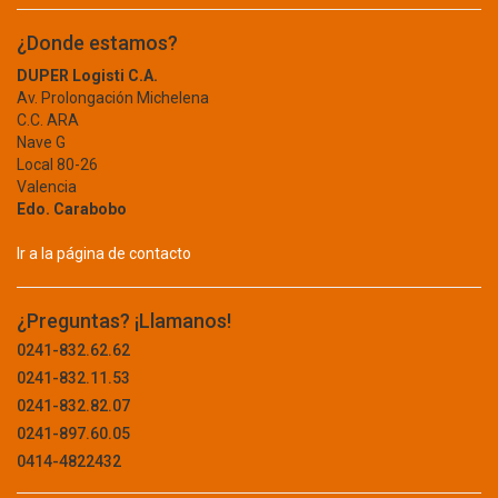
CEMENTO
CERDEX
¿Donde estamos?
CHAMPION
CERAMICA
CHESTERWOOD
DUPER Logisti C.A.
CLAVO
Av. Prolongación Michelena
CHICCO
C.C. ARA
CISA
DECORACION
Nave G
CLARALUX
Local 80-26
IMPERMEABILIZACION
CLARK
Valencia
Edo. Carabobo
MALLA
CLARPE
CLASSICLUX
Ir a la página de contacto
PALA
CLEAN BLUE
PANEL
CLIMAX
¿Preguntas? ¡Llamanos!
COBRA
PEGO
0241-832.62.62
CODIRE
0241-832.11.53
PIE DE AMIGO
COLLET
0241-832.82.07
COLONIAL
TANQUE
0241-897.60.05
COMFIT
TOBO
0414-4822432
CONACUM
CONTIGO