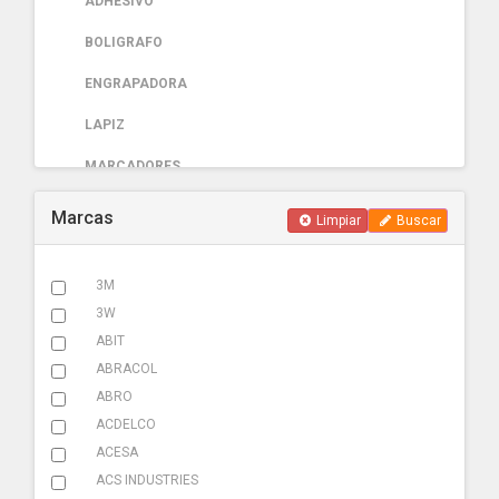
ADHESIVO
BOLIGRAFO
ENGRAPADORA
LAPIZ
MARCADORES
PAPELERIA
Marcas
Limpiar
Buscar
AUTOMOTRIZ
3M
ABRAZADERA ESCAPE
3W
ACCESORIOS
ABIT
ABRACOL
ADHESIVOS
ABRO
ADITIVOS
ACDELCO
ACESA
AMARRACABLES
ACS INDUSTRIES