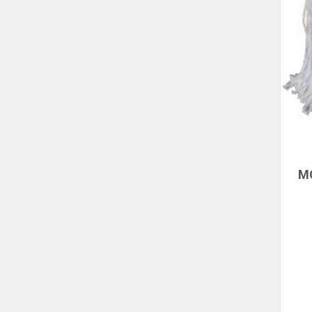
ALVE
HERRAMIENTAS
AMAZONAS
ILUMINACION
AMCO
AMERICAN FIRE
LLAVE DE CRUZ
AMMEN
LUBRICANTES
ANDIS
ANSELL
PEGAMENTO
ANVIZ
SONIDO
AQUAFINA
TERMINAL
AQUA-TAINER
M
ARAWAK
BOMBAS
ARRIGO
ARTIC
ACCESORIOS
AVTEK
CENTRIFUGA
AYA
AYA HOME
PERIFERICA
BARCKLY
SELLOS MECANICOS
BAYER