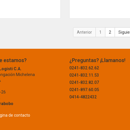
1
e estamos?
¿Preguntas? ¡Llamanos!
0241-832.62.62
ogisti C.A.
ongación Michelena
0241-832.11.53
A
0241-832.82.07
0241-897.60.05
-26
0414-4822432
a
rabobo
página de contacto