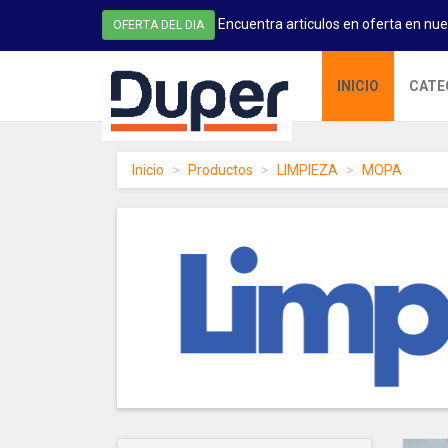
Encuentra articulos en oferta en nue
OFERTA DEL DIA
DUPER
INICIO
CATE
-
homepage
Inicio
Productos
LIMPIEZA
MOPA