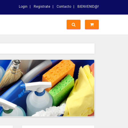
Login
Registrate
Contacto
BIENVENID@!
Switch Busqueda