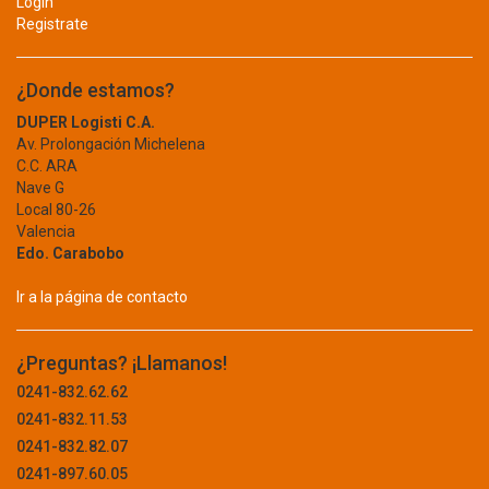
Login
KODAK
Registrate
EQUIPOS PARA EXTERIOR
KOLORTEX
KONIE
ALAMBRE
¿Donde estamos?
KONK
BIDON
DUPER Logisti C.A.
KORCLASS
Av. Prolongación Michelena
KOSHIYO
BUZÓN
C.C. ARA
KPACK
Nave G
CARRUCHA
KRYPTON BULB
Local 80-26
Valencia
KXMEDICAL
CAVA
Edo. Carabobo
LA MEJOR
CERCA
LA SANTE
Ir a la página de contacto
DESMALEZADORA
LABORATORIOS LETI
LABORATORIOS LIOMONT
FUMIGACION
¿Preguntas? ¡Llamanos!
LABORATORIOS VIFAR
0241-832.62.62
GENERADORES
LAMNA
0241-832.11.53
LATIN COOL
GUARDA POLVO
0241-832.82.07
LD
0241-897.60.05
INFLABLE
LECSA LIGHTING