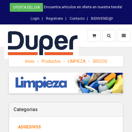
Encuentra articulos en oferta en nuestra tienda!
OFERTA DEL DIA
Login
Registrate
Contacto
BIENVENID@!
Switch
Toggl
Busqueda
naviga
DUPER
Inicio
Productos
LIMPIEZA
DISCOS
-
homepage
Categorias
ADHESIVOS