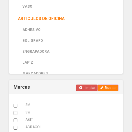
VASO
ARTICULOS DE OFICINA
ADHESIVO
BOLIGRAFO
ENGRAPADORA
LAPIZ
MARCADORES
PAPELERIA
Marcas
Limpiar
Buscar
AUTOMOTRIZ
3M
ABRAZADERA ESCAPE
3W
ACCESORIOS
ABIT
ABRACOL
ADHESIVOS