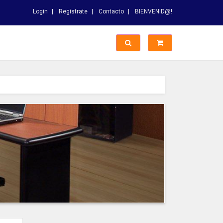
Login
Registrate
Contacto
BIENVENID@!
Switch Busqueda