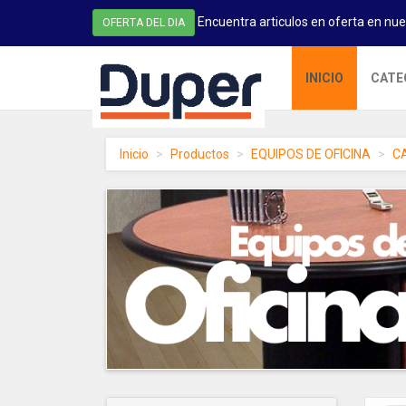
Encuentra articulos en oferta en nue
OFERTA DEL DIA
DUPER
INICIO
CATE
-
homepage
Inicio
Productos
EQUIPOS DE OFICINA
C