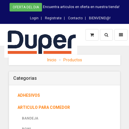
Encuentra articulos en oferta en nuestra tienda!
OFERTA DEL DIA
Login
Registrate
Contacto
BIENVENID@!
Switch
Toggl
Busqueda
naviga
DUPER
Inicio
Productos
-
homepage
Categorias
ADHESIVOS
ARTICULO PARA COMEDOR
BANDEJA