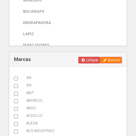
ADHESIVO
BOLIGRAFO
ENGRAPADORA
LAPIZ
MARCADORES
PAPELERIA
Marcas
Limpiar
Buscar
AUTOMOTRIZ
3M
ABRAZADERA ESCAPE
3W
ACCESORIOS
ABIT
ABRACOL
ADHESIVOS
ABRO
ADITIVOS
ACDELCO
ACESA
AMARRACABLES
ACS INDUSTRIES