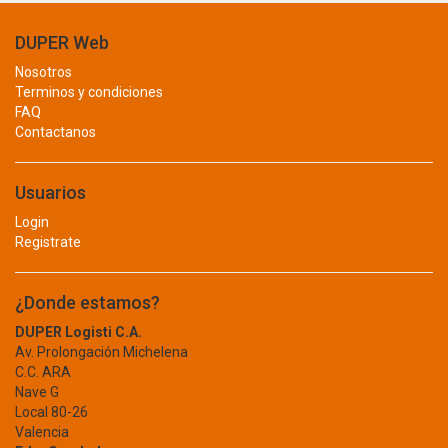
BANDEJA PARA CPU
BHALARIA
BIOTECH
DUPER Web
CABLE
BITUPLAST
Nosotros
CHIMPEADORA
BLACK AND DECKER
Terminos y condiciones
FAQ
BLUE CROSS
CONSUMIBLE
Contactanos
BLUE STAR
FOTOGRAFIA
BLUELOCK
BM
Usuarios
IMPRESORAS
BOEHRINGER INGELHEIM
Login
LAPTOP
BOND
Registrate
BOSCH
LASER
BOSSMAN TOOLS
¿Donde estamos?
PAPEL
BRAY
DUPER Logisti C.A.
PILAS RECARGABLES
BRENTWOOD
Av. Prolongación Michelena
BRICO
C.C. ARA
RED
BRILLANTE
Nave G
Local 80-26
REGULADORES
BRIZZO
Valencia
BRUFER