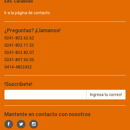
SEGURIDAD
Edo. Carabobo
BTICINO
TABLET
BURNLEY
Ir a la página de contacto
BW CABLECO
TECLADO
BYBA
¿Preguntas? ¡Llamanos!
UPS
CABEL
0241-832.62.62
CABLESCO
CONCRETO Y ASFALTO
0241-832.11.53
CAMBRO
0241-832.82.07
CAMPINGAZ
CONSTRUCCION
0241-897.60.05
CAMSCO
0414-4822432
ABRAZADERA
CARBORUNDUM
CARLISLE
ADITIVOS
!Suscribete!
CASIL
ALAMBRE
CASIO
CASTROL
BARRA
CDP
BISAGRA
CEBRA
Mantente en contacto con nosotros
CELLUX
BLOQUE
CELOVEN