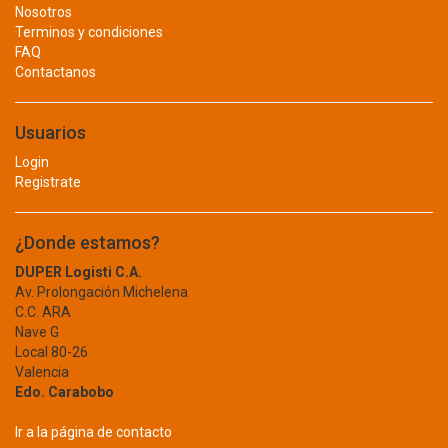
Nosotros
EPOXIL
Terminos y condiciones
EXTRACTOR
EQUALITY
FAQ
FLUORESCENTE
Contactanos
ETINCA
EVEREST
FUENTE DE PODER
EVOL TOOLS
Usuarios
ILUMINACION EXTERIOR
EXCELINE
Login
EXCELL
INTERRUPTOR
Registrate
EXPLORER
INVERSOR
EXTECH
¿Donde estamos?
FAG
LAMPARA
DUPER Logisti C.A.
FAMIX
LED
Av. Prolongación Michelena
FERMETAL
C.C. ARA
FERRELIM
LINTERNA
Nave G
FESTA
Local 80-26
PILA
Valencia
FIERO
Edo. Carabobo
FION
PILAS RECARGABLES
FLAMUKO
Ir a la página de contacto
PRESOSTATO