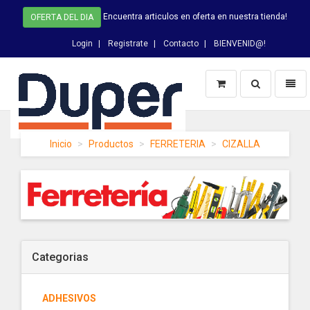
Encuentra articulos en oferta en nuestra tienda!
OFERTA DEL DIA
Login
Registrate
Contacto
BIENVENID@!
Switch
Toggl
Busqueda
naviga
DUPER
Inicio
Productos
FERRETERIA
CIZALLA
-
homepage
Categorias
ADHESIVOS