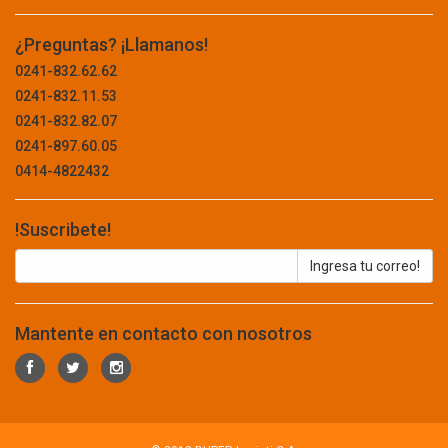
FLAPPER UNIVERSAL
FLEXCO
PROTECTORES
¿Preguntas? ¡Llamanos!
FLUKE
REGLETA
0241-832.62.62
FOREST & GARDEN
0241-832.11.53
SEGURIDAD
FORTE
0241-832.82.07
FOWLER
SENSOR
0241-897.60.05
FP
0414-4822432
SOCATE
FRIGILUX
FUJI
TABLERO
!Suscribete!
FULGOR
TEIPE
GALIWA
GATER
TERMINAL
GE
TIMBRE
GENERAC
Mantente en contacto con nosotros
GENERICO
TOMA
GENIUS
TUBO
GLADE
GOLDEN FISH
ELECTRODOMESTICOS