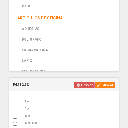
VASO
ARTICULOS DE OFICINA
ADHESIVO
BOLIGRAFO
ENGRAPADORA
LAPIZ
MARCADORES
PAPELERIA
Marcas
Limpiar
Buscar
AUTOMOTRIZ
3M
ABRAZADERA ESCAPE
3W
ACCESORIOS
ABIT
ABRACOL
ADHESIVOS