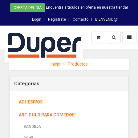
Encuentra articulos en oferta en nuestra tienda!
OFERTA DEL DIA
Login
Registrate
Contacto
BIENVENID@!
Switch
Toggl
Busqueda
naviga
DUPER
Inicio
Productos
-
homepage
Categorias
ADHESIVOS
ARTICULO PARA COMEDOR
BANDEJA