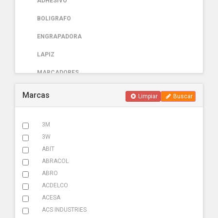
ADHESIVO
BOLIGRAFO
ENGRAPADORA
LAPIZ
MARCADORES
PAPELERIA
Marcas
Limpiar
Buscar
AUTOMOTRIZ
3M
ABRAZADERA ESCAPE
3W
ACCESORIOS
ABIT
ABRACOL
ADHESIVOS
ABRO
ADITIVOS
ACDELCO
ACESA
AMARRACABLES
ACS INDUSTRIES