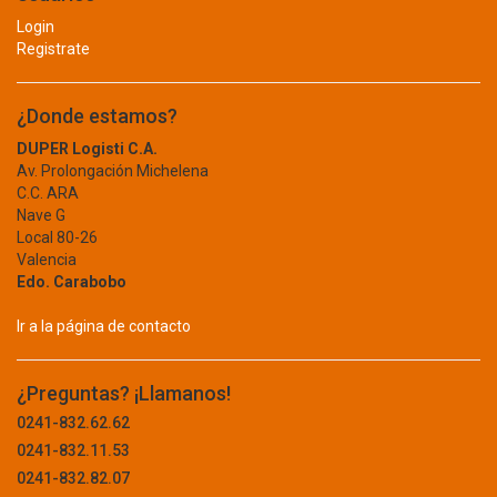
AQUAFINA
Login
TERMINAL
AQUA-TAINER
Registrate
ARAWAK
BOMBAS
ARRIGO
¿Donde estamos?
ARTIC
ACCESORIOS
DUPER Logisti C.A.
AVTEK
CENTRIFUGA
Av. Prolongación Michelena
AYA
C.C. ARA
AYA HOME
PERIFERICA
Nave G
BARCKLY
Local 80-26
SELLOS MECANICOS
Valencia
BAYER
Edo. Carabobo
BEARGRIP
SUMERGIBLE
BELFLEX
Ir a la página de contacto
TRASEGAR
BELKIN
BELL POWER
COMPUTACION
¿Preguntas? ¡Llamanos!
BELLOTA
ACCESORIOS
0241-832.62.62
BELT-G
0241-832.11.53
BENOTTO
ALMACENAMIENTO
0241-832.82.07
BEST VALUE