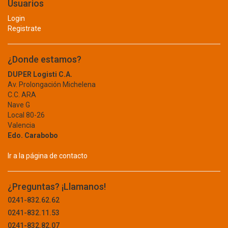
Usuarios
KODAK
EQUIPOS PARA EXTERIOR
Login
KOLORTEX
Registrate
KONIE
ALAMBRE
KONK
BIDON
KORCLASS
¿Donde estamos?
KOSHIYO
BUZÓN
DUPER Logisti C.A.
KPACK
Av. Prolongación Michelena
CARRUCHA
C.C. ARA
KRYPTON BULB
Nave G
KXMEDICAL
CAVA
Local 80-26
LA MEJOR
Valencia
CERCA
LA SANTE
Edo. Carabobo
DESMALEZADORA
LABORATORIOS LETI
Ir a la página de contacto
LABORATORIOS LIOMONT
FUMIGACION
LABORATORIOS VIFAR
GENERADORES
LAMNA
¿Preguntas? ¡Llamanos!
LATIN COOL
0241-832.62.62
GUARDA POLVO
LD
0241-832.11.53
INFLABLE
LECSA LIGHTING
0241-832.82.07