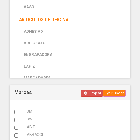
VASO
ARTICULOS DE OFICINA
ADHESIVO
BOLIGRAFO
ENGRAPADORA
LAPIZ
MARCADORES
PAPELERIA
Marcas
Limpiar
Buscar
AUTOMOTRIZ
3M
ABRAZADERA ESCAPE
3W
ACCESORIOS
ABIT
ABRACOL
ADHESIVOS