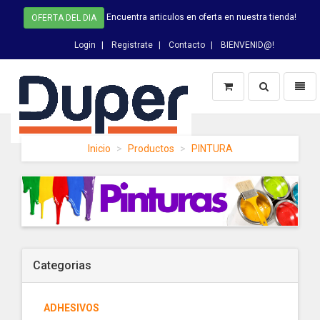
Encuentra articulos en oferta en nuestra tienda!
OFERTA DEL DIA
Login
Registrate
Contacto
BIENVENID@!
Switch
Toggl
Busqueda
naviga
DUPER
Inicio
Productos
PINTURA
-
homepage
Categorias
ADHESIVOS