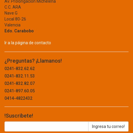
Av. Prolongación Michelena
BRICO
C.C. ARA
RED
BRILLANTE
Nave G
Local 80-26
REGULADORES
BRIZZO
Valencia
BRUFER
SEGURIDAD
Edo. Carabobo
BTICINO
TABLET
BURNLEY
Ir a la página de contacto
BW CABLECO
TECLADO
BYBA
¿Preguntas? ¡Llamanos!
UPS
CABEL
0241-832.62.62
CABLESCO
CONCRETO Y ASFALTO
0241-832.11.53
CAMBRO
0241-832.82.07
CAMPINGAZ
CONSTRUCCION
0241-897.60.05
CAMSCO
0414-4822432
ABRAZADERA
CARBORUNDUM
CARLISLE
ADITIVOS
!Suscribete!
CASIL
ALAMBRE
CASIO
CASTROL
BARRA