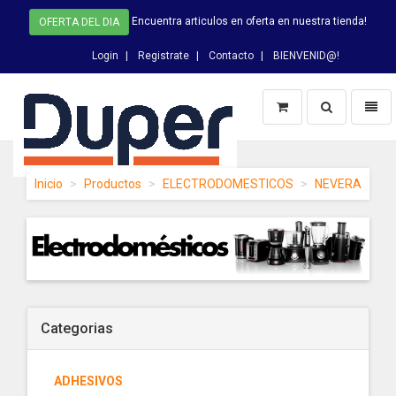
Encuentra articulos en oferta en nuestra tienda!
OFERTA DEL DIA
Login
Registrate
Contacto
BIENVENID@!
Switch
Toggl
Busqueda
naviga
DUPER
Inicio
Productos
ELECTRODOMESTICOS
NEVERA
-
homepage
Categorias
ADHESIVOS