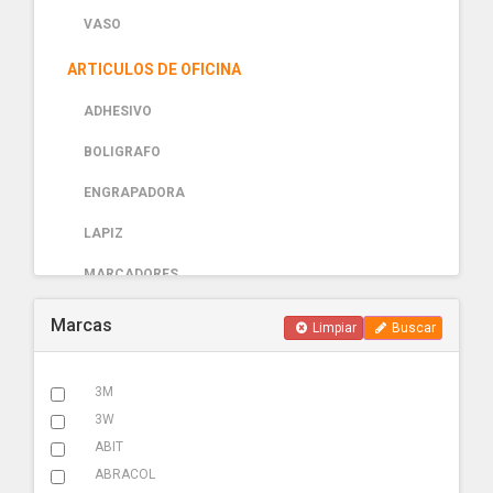
VASO
ARTICULOS DE OFICINA
ADHESIVO
BOLIGRAFO
ENGRAPADORA
LAPIZ
MARCADORES
PAPELERIA
Marcas
Limpiar
Buscar
AUTOMOTRIZ
3M
ABRAZADERA ESCAPE
3W
ACCESORIOS
ABIT
ABRACOL
ADHESIVOS