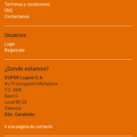
AMERICAN FIRE
LLAVE DE CRUZ
Terminos y condiciones
AMMEN
FAQ
LUBRICANTES
Contactanos
ANDIS
ANSELL
PEGAMENTO
ANVIZ
Usuarios
SONIDO
AQUAFINA
Login
TERMINAL
AQUA-TAINER
Registrate
ARAWAK
BOMBAS
ARRIGO
¿Donde estamos?
ARTIC
ACCESORIOS
DUPER Logisti C.A.
AVTEK
CENTRIFUGA
Av. Prolongación Michelena
AYA
C.C. ARA
AYA HOME
PERIFERICA
Nave G
BARCKLY
Local 80-26
SELLOS MECANICOS
Valencia
BAYER
Edo. Carabobo
BEARGRIP
SUMERGIBLE
BELFLEX
Ir a la página de contacto
TRASEGAR
BELKIN