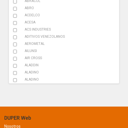
ABRACOL
ADHESIVOS
ABRO
ADITIVOS
ACDELCO
ACESA
AMARRACABLES
ACS INDUSTRIES
AMBIENTADOR
ADITIVOS VENEZOLANOS
AEROMETAL
BATERIA
AILUNSI
CAMILLA
AIR CROSS
ALADDIN
CAUCHO
ALADINO
ELEVACION
ALADINO
ALCAVE
FILTRO
ALL CLEAN
FUSIBLES
ALLEN BRADLEY
ALVE
HERRAMIENTAS
AMAZONAS
DUPER Web
ILUMINACION
AMCO
Nosotros