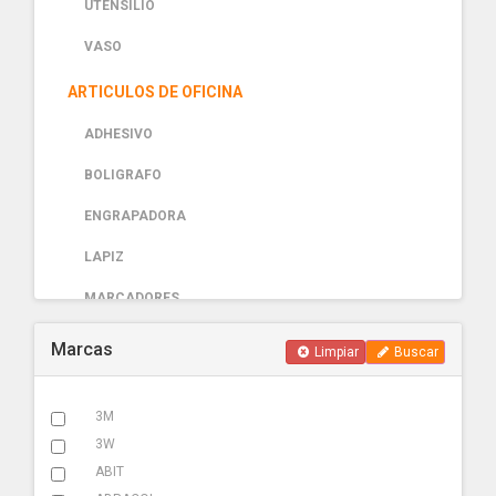
UTENSILIO
VASO
ARTICULOS DE OFICINA
ADHESIVO
BOLIGRAFO
ENGRAPADORA
LAPIZ
MARCADORES
PAPELERIA
Marcas
Limpiar
Buscar
AUTOMOTRIZ
3M
ABRAZADERA ESCAPE
3W
ACCESORIOS
ABIT