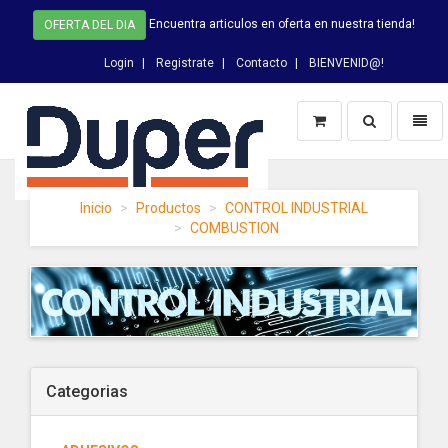
Encuentra articulos en oferta en nuestra tienda!
OFERTA DEL DIA
Login
Registrate
Contacto
BIENVENID@!
Switch
Toggl
Busqueda
naviga
DUPER
Inicio
Productos
CONTROL INDUSTRIAL
-
COMBUSTION
homepage
Categorias