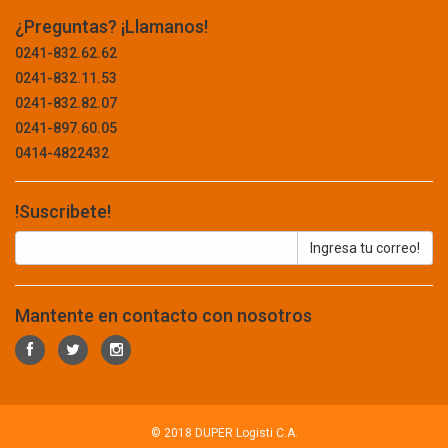
BELL POWER
COMPUTACION
¿Preguntas? ¡Llamanos!
BELLOTA
ACCESORIOS
0241-832.62.62
BELT-G
0241-832.11.53
BENOTTO
ALMACENAMIENTO
0241-832.82.07
BEST VALUE
BANDEJA PARA CPU
0241-897.60.05
BHALARIA
0414-4822432
BIOTECH
CABLE
BITUPLAST
CHIMPEADORA
BLACK AND DECKER
!Suscribete!
BLUE CROSS
CONSUMIBLE
BLUE STAR
FOTOGRAFIA
BLUELOCK
BM
IMPRESORAS
Mantente en contacto con nosotros
BOEHRINGER INGELHEIM
LAPTOP
BOND
BOSCH
LASER
BOSSMAN TOOLS
PAPEL
BRAY
© 2018 DUPER Logisti C.A.