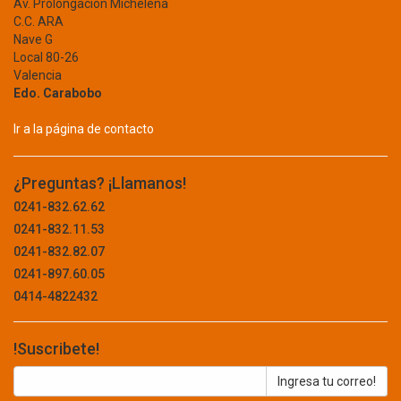
Av. Prolongación Michelena
BRICO
C.C. ARA
RED
BRILLANTE
Nave G
Local 80-26
REGULADORES
BRIZZO
Valencia
BRUFER
SEGURIDAD
Edo. Carabobo
BTICINO
TABLET
BURNLEY
Ir a la página de contacto
BW CABLECO
TECLADO
BYBA
¿Preguntas? ¡Llamanos!
UPS
CABEL
0241-832.62.62
CABLESCO
CONCRETO Y ASFALTO
0241-832.11.53
CAMBRO
0241-832.82.07
CAMPINGAZ
CONSTRUCCION
0241-897.60.05
CAMSCO
0414-4822432
ABRAZADERA
CARBORUNDUM
CARLISLE
ADITIVOS
!Suscribete!
CASIL
ALAMBRE
CASIO
CASTROL
BARRA