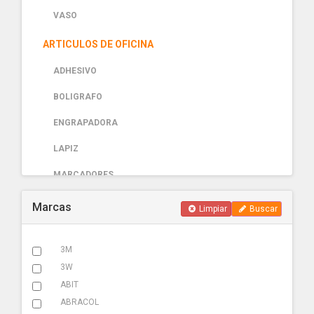
VASO
ARTICULOS DE OFICINA
ADHESIVO
BOLIGRAFO
ENGRAPADORA
LAPIZ
MARCADORES
PAPELERIA
Marcas
Limpiar
Buscar
AUTOMOTRIZ
3M
ABRAZADERA ESCAPE
3W
ACCESORIOS
ABIT
ABRACOL
ADHESIVOS