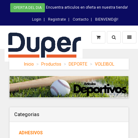
Encuentra articulos en oferta en nuestra tienda!
OFERTA DEL DIA
Login
Registrate
Contacto
BIENVENID@!
Switch
Toggl
Busqueda
naviga
DUPER
Inicio
Productos
DEPORTE
VOLEIBOL
-
homepage
Categorias
ADHESIVOS