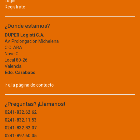
Login
KODAK
Registrate
EQUIPOS PARA EXTERIOR
KOLORTEX
KONIE
ALAMBRE
¿Donde estamos?
KONK
BIDON
DUPER Logisti C.A.
KORCLASS
Av. Prolongación Michelena
KOSHIYO
BUZÓN
C.C. ARA
KPACK
Nave G
CARRUCHA
KRYPTON BULB
Local 80-26
Valencia
KXMEDICAL
CAVA
Edo. Carabobo
LA MEJOR
CERCA
LA SANTE
Ir a la página de contacto
DESMALEZADORA
LABORATORIOS LETI
LABORATORIOS LIOMONT
FUMIGACION
¿Preguntas? ¡Llamanos!
LABORATORIOS VIFAR
0241-832.62.62
GENERADORES
LAMNA
0241-832.11.53
LATIN COOL
GUARDA POLVO
0241-832.82.07
LD
0241-897.60.05
INFLABLE
LECSA LIGHTING