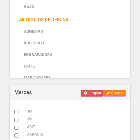
VASO
ARTICULOS DE OFICINA
ADHESIVO
BOLIGRAFO
ENGRAPADORA
LAPIZ
MARCADORES
PAPELERIA
Marcas
Limpiar
Buscar
AUTOMOTRIZ
3M
ABRAZADERA ESCAPE
3W
ACCESORIOS
ABIT
ABRACOL
ADHESIVOS