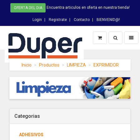
Encuentra articulos en oferta en nuestra tienda!
OFERTA DEL DIA
Login
Registrate
Contacto
BIENVENID@!
Switch
Toggl
Busqueda
naviga
DUPER
Inicio
Productos
LIMPIEZA
EXPRIMIDOR
-
homepage
Categorias
ADHESIVOS