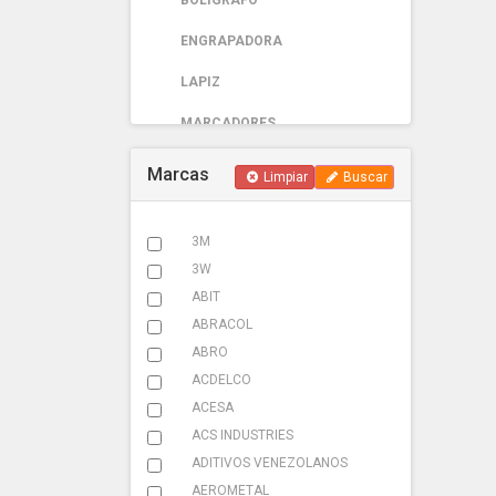
BOLIGRAFO
ENGRAPADORA
LAPIZ
MARCADORES
PAPELERIA
Marcas
Limpiar
Buscar
AUTOMOTRIZ
3M
ABRAZADERA ESCAPE
3W
ACCESORIOS
ABIT
ABRACOL
ADHESIVOS
ABRO
ADITIVOS
ACDELCO
ACESA
AMARRACABLES
ACS INDUSTRIES
AMBIENTADOR
ADITIVOS VENEZOLANOS
AEROMETAL