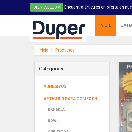
Encuentra articulos en oferta en nue
OFERTA DEL DIA
DUPER
INICIO
CATE
-
homepage
Inicio
Productos
Categorias
ADHESIVOS
ARTICULO PARA COMEDOR
BANDEJA
BOWL
CUBIERTOS