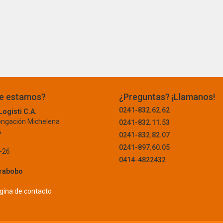
e estamos?
¿Preguntas? ¡Llamanos!
0241-832.62.62
ogisti C.A.
ongación Michelena
0241-832.11.53
A
0241-832.82.07
0241-897.60.05
-26
0414-4822432
a
rabobo
página de contacto