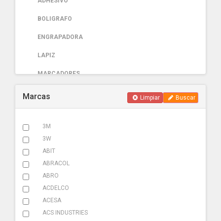
ADHESIVO
BOLIGRAFO
ENGRAPADORA
LAPIZ
MARCADORES
PAPELERIA
Marcas
Limpiar
Buscar
AUTOMOTRIZ
3M
ABRAZADERA ESCAPE
3W
ACCESORIOS
ABIT
ABRACOL
ADHESIVOS
ABRO
ADITIVOS
ACDELCO
ACESA
AMARRACABLES
ACS INDUSTRIES