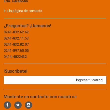
SEGURIDAD
Edo. Carabobo
BTICINO
TABLET
BURNLEY
Ir a la página de contacto
BW CABLECO
TECLADO
BYBA
¿Preguntas? ¡Llamanos!
UPS
CABEL
0241-832.62.62
CABLESCO
CONCRETO Y ASFALTO
0241-832.11.53
CAMBRO
0241-832.82.07
CAMPINGAZ
CONSTRUCCION
0241-897.60.05
CAMSCO
0414-4822432
ABRAZADERA
CARBORUNDUM
CARLISLE
ADITIVOS
!Suscribete!
CASIL
ALAMBRE
CASIO
CASTROL
BARRA
CDP
BISAGRA
CEBRA
Mantente en contacto con nosotros
CELLUX
BLOQUE
CELOVEN