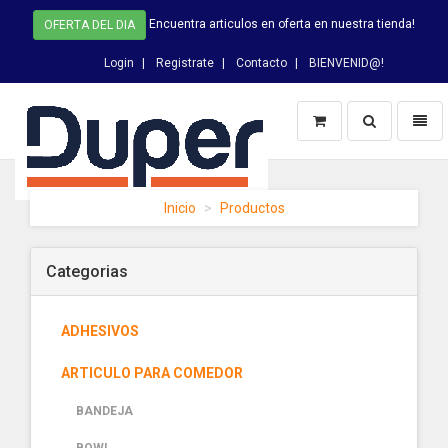
Encuentra articulos en oferta en nuestra tienda!
OFERTA DEL DIA
Login
Registrate
Contacto
BIENVENID@!
Switch
Toggl
Busqueda
naviga
DUPER
Inicio
Productos
-
homepage
Categorias
ADHESIVOS
ARTICULO PARA COMEDOR
BANDEJA