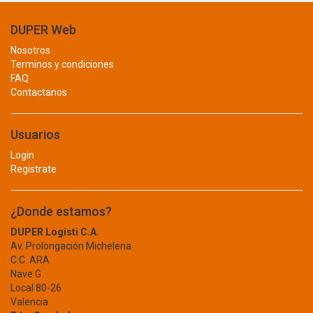
BANDEJA PARA CPU
BHALARIA
BIOTECH
DUPER Web
CABLE
BITUPLAST
Nosotros
CHIMPEADORA
BLACK AND DECKER
Terminos y condiciones
FAQ
BLUE CROSS
CONSUMIBLE
Contactanos
BLUE STAR
FOTOGRAFIA
BLUELOCK
BM
Usuarios
IMPRESORAS
BOEHRINGER INGELHEIM
Login
LAPTOP
BOND
Registrate
BOSCH
LASER
BOSSMAN TOOLS
¿Donde estamos?
PAPEL
BRAY
DUPER Logisti C.A.
PILAS RECARGABLES
BRENTWOOD
Av. Prolongación Michelena
BRICO
C.C. ARA
RED
BRILLANTE
Nave G
Local 80-26
REGULADORES
BRIZZO
Valencia
BRUFER