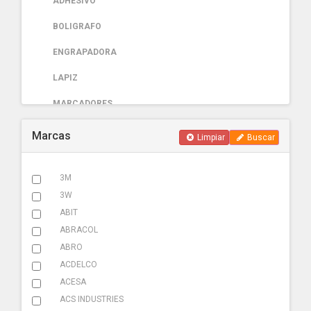
ADHESIVO
BOLIGRAFO
ENGRAPADORA
LAPIZ
MARCADORES
PAPELERIA
Marcas
Limpiar
Buscar
AUTOMOTRIZ
3M
ABRAZADERA ESCAPE
3W
ACCESORIOS
ABIT
ABRACOL
ADHESIVOS
ABRO
ADITIVOS
ACDELCO
ACESA
AMARRACABLES
ACS INDUSTRIES