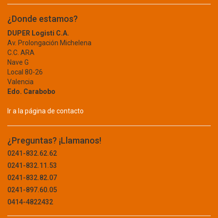
CEMENTO
CERDEX
¿Donde estamos?
CHAMPION
CERAMICA
CHESTERWOOD
DUPER Logisti C.A.
CLAVO
Av. Prolongación Michelena
CHICCO
C.C. ARA
CISA
DECORACION
Nave G
CLARALUX
Local 80-26
IMPERMEABILIZACION
CLARK
Valencia
Edo. Carabobo
MALLA
CLARPE
CLASSICLUX
Ir a la página de contacto
PALA
CLEAN BLUE
PANEL
CLIMAX
¿Preguntas? ¡Llamanos!
COBRA
PEGO
0241-832.62.62
CODIRE
0241-832.11.53
PIE DE AMIGO
COLLET
0241-832.82.07
COLONIAL
TANQUE
0241-897.60.05
COMFIT
TOBO
0414-4822432
CONACUM
CONTIGO