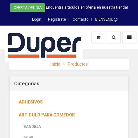
Encuentra articulos en oferta en nuestra tienda!
OFERTA DEL DIA
Login
Registrate
Contacto
BIENVENID@!
Switch
Toggl
Busqueda
naviga
DUPER
Inicio
Productos
-
homepage
Categorias
ADHESIVOS
ARTICULO PARA COMEDOR
BANDEJA