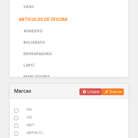
VASO
ARTICULOS DE OFICINA
ADHESIVO
BOLIGRAFO
ENGRAPADORA
LAPIZ
MARCADORES
PAPELERIA
Marcas
Limpiar
Buscar
AUTOMOTRIZ
3M
ABRAZADERA ESCAPE
3W
ACCESORIOS
ABIT
ABRACOL
ADHESIVOS