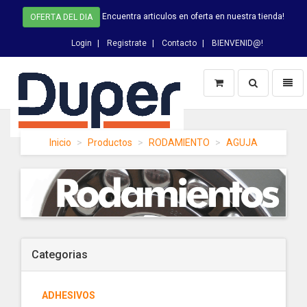
Encuentra articulos en oferta en nuestra tienda!
OFERTA DEL DIA
Login
Registrate
Contacto
BIENVENID@!
Switch
Toggl
Busqueda
naviga
DUPER
Inicio
Productos
RODAMIENTO
AGUJA
-
homepage
Categorias
ADHESIVOS