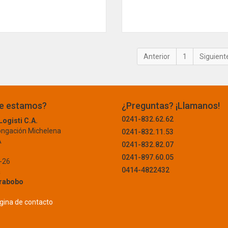
1
e estamos?
¿Preguntas? ¡Llamanos!
0241-832.62.62
ogisti C.A.
ongación Michelena
0241-832.11.53
A
0241-832.82.07
0241-897.60.05
-26
0414-4822432
a
rabobo
página de contacto