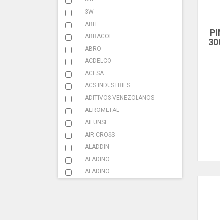
ABRAZADERA ESCAPE
3W
ACCESORIOS
ABIT
PI
ABRACOL
ADHESIVOS
30
ABRO
ADITIVOS
ACDELCO
ACESA
AMARRACABLES
ACS INDUSTRIES
AMBIENTADOR
ADITIVOS VENEZOLANOS
AEROMETAL
BATERIA
AILUNSI
CAMILLA
AIR CROSS
ALADDIN
CAUCHO
ALADINO
ELEVACION
ALADINO
ALCAVE
FILTRO
ALL CLEAN
FUSIBLES
ALLEN BRADLEY