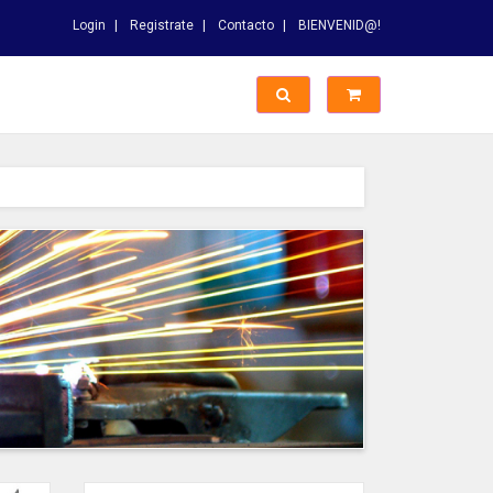
Login
Registrate
Contacto
BIENVENID@!
Switch Busqueda